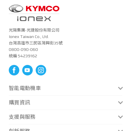
光陽集團-光捷股份有限公司
Ionex Taiwan Co., Ltd.
台灣高雄市三民區灣興街35號
0800-090-060
統編 54239162
智能電動機車
CoolOne
S6 Rex
購買資訊
CoolOne微型換電版
S7 Techno
門市資訊
支援與服務
i-One Air
S7R Techno
補助方案
i-One
MiG 9
最新消息