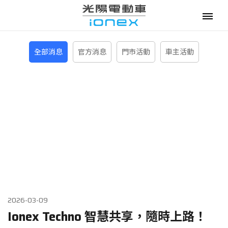
全部消息
官方消息
門市活動
車主活動
電動機車
購車優惠
最新消息
政府補助
資費優惠
專賣門市
2026-03-09
Ionex Techno 智慧共享，隨時上路！
換電服務