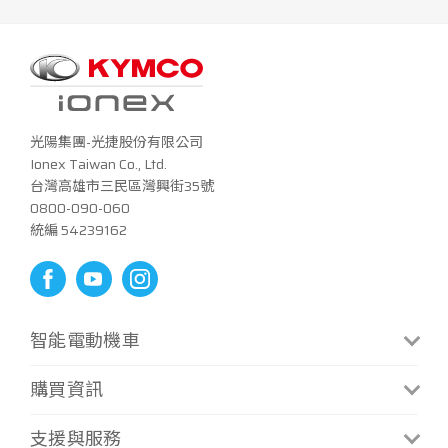
光陽集團-光捷股份有限公司
Ionex Taiwan Co., Ltd.
台灣高雄市三民區灣興街35號
0800-090-060
統編 54239162
智能電動機車
CoolOne
S6 Rex
購買資訊
CoolOne微型換電版
S7 Techno
門市資訊
支援與服務
i-One Air
S7R Techno