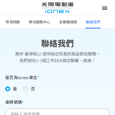
常見問題
尋找服務中心
全機種規格
聯絡我們
電動機車
聯絡我們
購車優惠
秉持“最得我心”提供給您完善的高品質的服務。
最新消息
我們將在2-3個工作日内與您聯繫，感謝！
政府補助
是否為Ionex車主
資費優惠
是
否
專賣門市
車牌號碼
換電服務