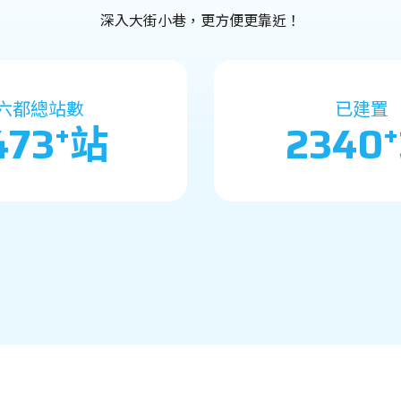
深入大街小巷，更方便更靠近！
六都總站數
已建置
+
+
473
站
2340