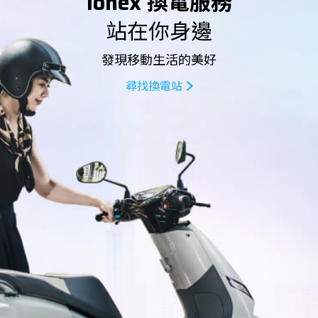
Ionex 換電服務
站在你身邊
發現移動生活的美好
尋找換電站