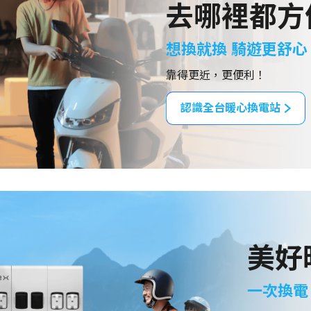
去哪裡都方
想換就換 騎遊更舒心
靠得更近，更便利！
認識全台暖心換電站
美好
一次換電