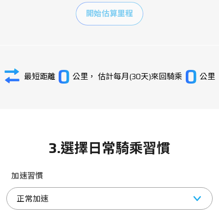
開始估算里程
0
0
最短距離
公里，
估計每月(30天)來回騎乘
公里
3.選擇日常騎乘習慣
加速習慣