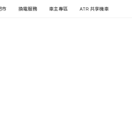
門市
換電服務
車主專區
ATR 共享機車