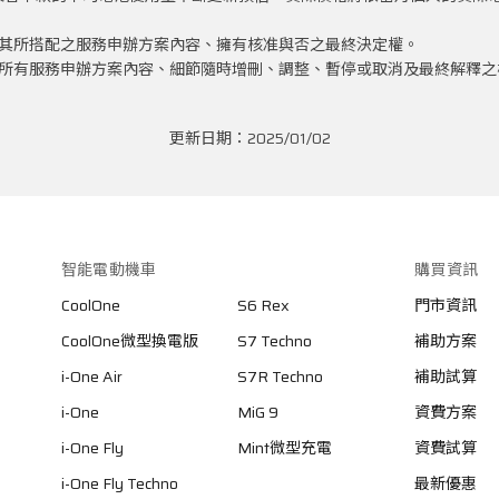
費方案與其所搭配之服務申辦方案內容、擁有核准與否之最終決定權。
費方案與所有服務申辦方案內容、細節隨時增刪、調整、暫停或取消及最終解釋
更新日期：2025/01/02
智能電動機車
購買資訊
CoolOne
S6 Rex
門市資訊
CoolOne微型換電版
S7 Techno
補助方案
i-One Air
S7R Techno
補助試算
i-One
MiG 9
資費方案
i-One Fly
Mint微型充電
資費試算
i-One Fly Techno
最新優惠