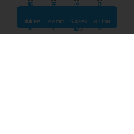
購車優惠
專賣門市
換電服務
政府補助
分期購
信用卡分期比一比
Ionex安心購車0利率