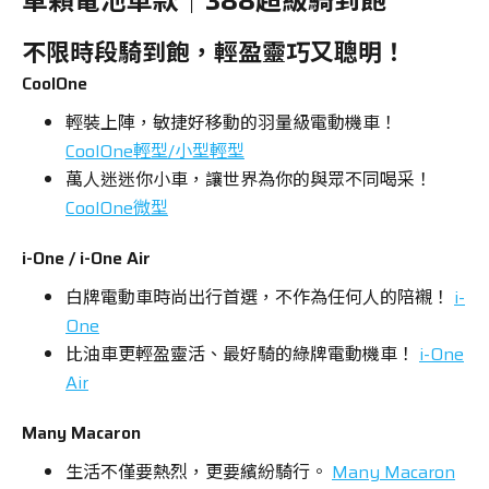
單顆電池車款｜388超級騎到飽
不限時段騎到飽，輕盈靈巧又聰明！
車主專區
CoolOne
ATR 共享機車
輕裝上陣，敏捷好移動的羽量級電動機車！
CoolOne輕型/小型輕型
萬人迷迷你小車，讓世界為你的與眾不同喝采！
CoolOne微型
i-One / i-One Air
白牌電動車時尚出行首選，不作為任何人的陪襯！
i-
One
比油車更輕盈靈活、最好騎的綠牌電動機車！
i-One
Air
Many Macaron
生活不僅要熱烈，更要繽紛騎行。
Many Macaron