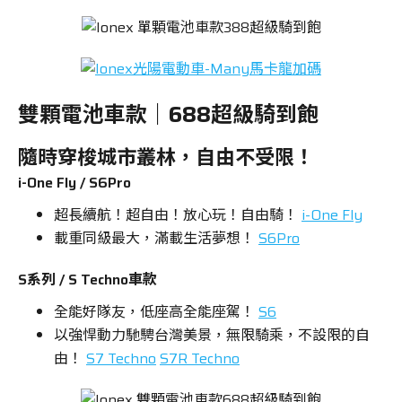
雙顆電池車款｜688超級騎到飽
隨時穿梭城市叢林，自由不受限！
i-One Fly / S6Pro
超長續航！超自由！放心玩！自由騎！
i-One Fly
載重同級最大，滿載生活夢想！
S6Pro
S系列 / S Techno車款
全能好隊友，低座高全能座駕！
S6
以強悍動力馳騁台灣美景，無限騎乘，不設限的自
由！
S7 Techno
S7R Techno