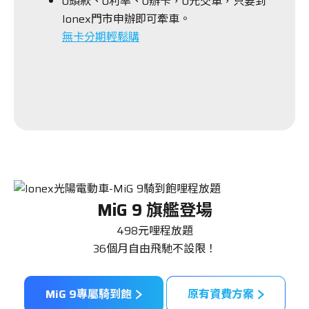
0頭款、0利率、0辦卡，0元交車，只要到
Ionex門市申辦即可牽車。
無卡分期輕鬆購
MiG 9 旗艦登場
498元哩程放題
36個月自由飛馳不設限！
MiG 9專屬騎到飽
原有資費方案