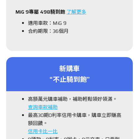
MiG 9專屬 498騎到飽
了解更多
適用車款：MiG 9
合約期限：36個月
新購車
“不止騎到飽”
高額萬元購車補助，補助輕鬆領好領滿。
查詢車款補助
最高30期0利率信用卡購車，購車立即賺高
額回饋。
信用卡比一比