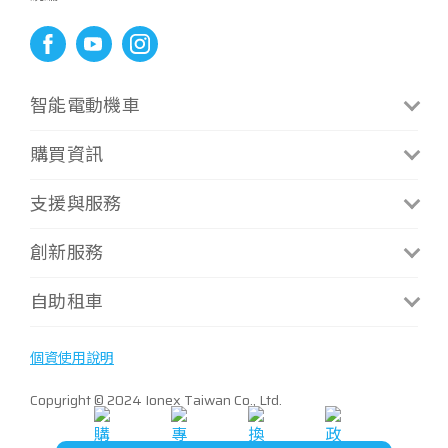
智能電動機車
CoolOne
S6 Rex
購買資訊
CoolOne微型換電版
S7 Techno
門市資訊
支援與服務
i-One Air
S7R Techno
補助方案
i-One
MiG 9
最新消息
創新服務
補助試算
i-One Fly
Mint微型充電
手冊下載
資費方案
換電服務
自助租車
i-One Fly Techno
聯絡我們
資費試算
據點查詢
Many Macaron
常見問題
ATR 共享機車
最新優惠
個資使用說明
S6
Copyright © 2024 Ionex Taiwan Co., Ltd.