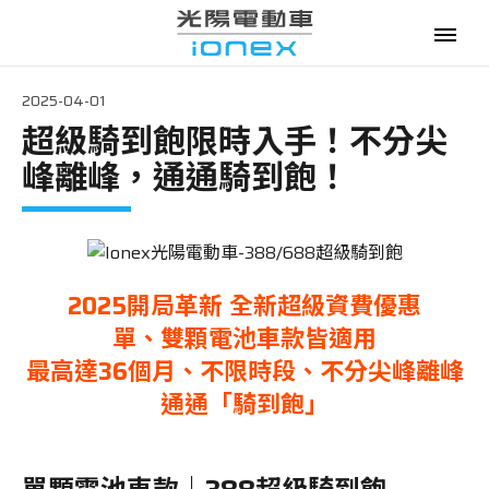
2025-04-01
超級騎到飽限時入手！不分尖
電動機車
峰離峰，通通騎到飽！
購車優惠
最新消息
2025開局革新
全新
超級資費優惠
政府補助
單、雙顆電池車款皆適用
最高達36個月、不限時段、不分尖峰離峰
資費優惠
通通「騎到飽」
專賣門市
換電服務