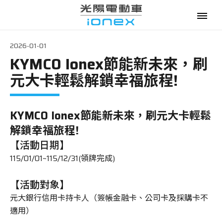
2026-01-01
KYMCO Ionex節能新未來，刷
電動機車
元大卡輕鬆解鎖幸福旅程!
購車優惠
KYMCO Ionex節能新未來，刷元大卡輕鬆
最新消息
解鎖幸福旅程!
政府補助
【活動日期】
115/01/01~115/12/31(領牌完成)
資費優惠
【活動對象】
專賣門市
元大銀行信用卡持卡人（簽帳金融卡、公司卡及採購卡不
適用）
換電服務