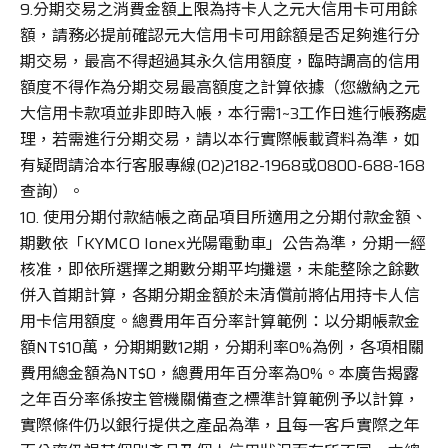
9.分期交易之消費金額上限為持卡人之元大信用卡可用餘
額，請務必提前確認元大信用卡可用餘額是否足夠進行分
期交易，最高不得超過其永久信用額度，臨時調高的信用
額度不得作為分期交易最高額度之計算依據（您繳納之元
大信用卡款項並非即時入帳，本行需1~3工作日進行帳務處
理，若需進行分期交易，請以本行實際帳載資料為準，如
有疑問請洽本行客服專線(02)2182-1968或0800-688-168
查詢）。
10. 使用分期付款結帳之商品項目所適用之分期付款金額、
期數依「KYMCO Ionex光陽電動車」公告為準，分期一經
核准，即依所選擇之期數分期平均攤還，未能整除之餘數
併入首期計算，各期分期金額於未清償前將佔用持卡人信
用卡信用額度。總費用年百分率計算範例：以分期帳款金
額NT$10萬，分期期數12期，分期利率0%為例，各項相關
費用總金額為NT$0，總費用年百分率為0%。本廣告揭露
之年百分率係按主管機關備查之標準計算範例予以計算，
實際條件仍以銀行提供之產品為準，且每一客戶實際之年