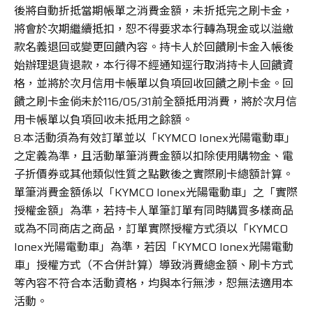
後將自動折抵當期帳單之消費金額，未折抵完之刷卡金，
將會於次期繼續抵扣，恕不得要求本行轉為現金或以溢繳
款名義退回或變更回饋內容。持卡人於回饋刷卡金入帳後
始辦理退貨退款，本行得不經通知逕行取消持卡人回饋資
格，並將於次月信用卡帳單以負項回收回饋之刷卡金。回
饋之刷卡金倘未於116/05/31前全額抵用消費，將於次月信
用卡帳單以負項回收未抵用之餘額。
8.本活動須為有效訂單並以「KYMCO Ionex光陽電動車」
之定義為準，且活動單筆消費金額以扣除使用購物金、電
子折價券或其他類似性質之點數後之實際刷卡總額計算。
單筆消費金額係以「KYMCO Ionex光陽電動車」之「實際
授權金額」為準，若持卡人單筆訂單有同時購買多樣商品
或為不同商店之商品，訂單實際授權方式須以「KYMCO
Ionex光陽電動車」為準，若因「KYMCO Ionex光陽電動
車」授權方式（不合併計算）導致消費總金額、刷卡方式
等內容不符合本活動資格，均與本行無涉，恕無法適用本
活動。