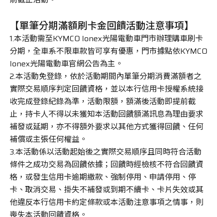
【單筆分期滿額刷卡金回饋活動注意事項】
1.本活動需至KYMCO Ionex光陽電動車門市辦理購車刷卡
分期，全車系不限車款皆可享有優惠，門市據點依KYMCO
Ionex光陽電動車官網公告為主。
2.本活動免登錄，依於活動期間內單筆分期消費滿額者之
實際交易順序判定回饋資格，並以本行信用卡授權系統接
收完成登錄紀錄為準，活動限額，額滿後活動即提前截
止，持卡人不得以未獲知本活動回饋額滿訊息為理由要求
補發或延期，亦不得額外要求以其他方式獲得回饋、任何
補償或主張任何權益。
3.本活動係以活動起始後之實際交易順序且同時符合活動
條件之成功交易為回饋依據；回饋時經檢核不符合回饋資
格，或發生信用卡逾期繳款、強制停用、申請停用、停
卡、取消交易、掛失不補發或到期不續卡、卡片失效或其
他違反本行信用卡約定條款或本活動注意事項之情事，則
喪失本活動回饋資格。