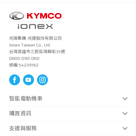
光陽集團-光捷股份有限公司
Ionex Taiwan Co., Ltd.
台灣高雄市三民區灣興街35號
0800-090-060
統編 54239162
智能電動機車
CoolOne
S6 Rex
購買資訊
CoolOne微型換電版
S7 Techno
門市資訊
支援與服務
i-One Air
S7R Techno
補助方案