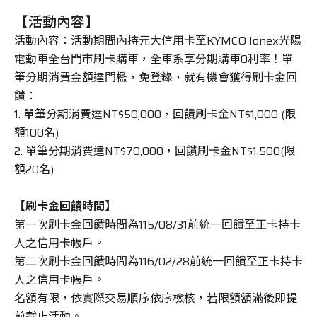
【活動內容】
車主專區
活動內容：活動期間內持元大信用卡至KYMCO Ionex光陽
電動車全台門市刷卡購車，全車系享分期購車0利率！單
ATR 共享機車
筆分期消費金額達門檻，免登錄，就有機會獲得刷卡金回
饋：
1. 單筆分期消費達NT$50,000，回饋刷卡金NT$1,000 (限
額100名)
2. 單筆分期消費達NT$70,000，回饋刷卡金NT$1,500(限
額20名)
【刷卡金回饋時間】
第一次刷卡金回饋時間為115/08/31前統一回饋至正卡持卡
人之信用卡帳戶。
第二次刷卡金回饋時間為116/02/28前統一回饋至正卡持卡
人之信用卡帳戶。
名額有限，依實際交易順序依序檢核，若限額額滿後即提
前截止活動。