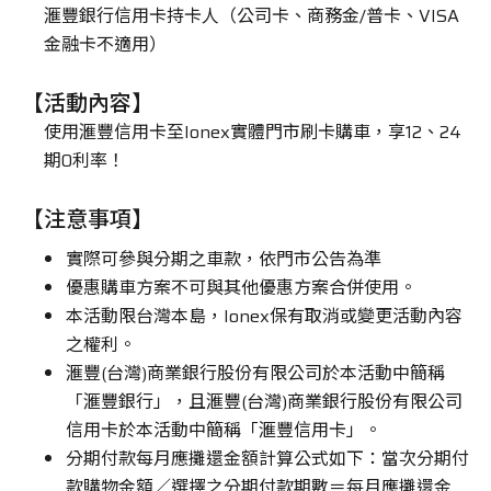
滙豐銀行信用卡持卡人（公司卡、商務金/普卡、VISA
金融卡不適用）
車主專區
【活動內容】
ATR 共享機車
使用滙豐信用卡至Ionex實體門市刷卡購車，享12、24
期0利率！
【注意事項】
實際可參與分期之車款，依門市公告為準
優惠購車方案不可與其他優惠方案合併使用。
本活動限台灣本島，Ionex保有取消或變更活動內容
之權利。
滙豐(台灣)商業銀行股份有限公司於本活動中簡稱
「滙豐銀行」，且滙豐(台灣)商業銀行股份有限公司
信用卡於本活動中簡稱「滙豐信用卡」。
分期付款每月應攤還金額計算公式如下：當次分期付
款購物金額／選擇之分期付款期數＝每月應攤還金