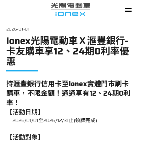
2026-01-01
Ionex光陽電動車Ｘ滙豐銀行-
電動機車
卡友購車享12、24期0利率優
購車優惠
惠
最新消息
持滙豐銀行信用卡至Ionex實體門市刷卡
政府補助
購車，不限金額！通通享有12、24期0利
率！
資費優惠
【活動日期】
2026/01/01至2026/12/31止(領牌完成)
專賣門市
【活動對象】
換電服務