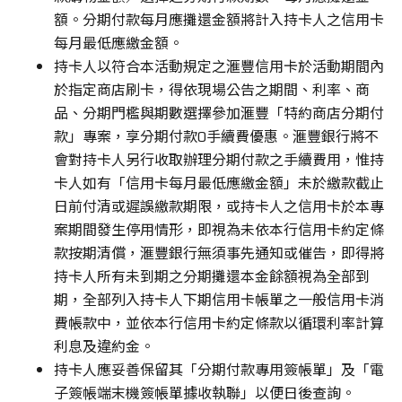
額。分期付款每月應攤還金額將計入持卡人之信用卡
每月最低應繳金額。
持卡人以符合本活動規定之滙豐信用卡於活動期間內
於指定商店刷卡，得依現場公告之期間、利率、商
品、分期門檻與期數選擇參加滙豐「特約商店分期付
款」專案，享分期付款0手續費優惠。滙豐銀行將不
會對持卡人另行收取辦理分期付款之手續費用，惟持
卡人如有「信用卡每月最低應繳金額」未於繳款截止
日前付清或遲誤繳款期限，或持卡人之信用卡於本專
案期間發生停用情形，即視為未依本行信用卡約定條
款按期清償，滙豐銀行無須事先通知或催告，即得將
持卡人所有未到期之分期攤還本金餘額視為全部到
期，全部列入持卡人下期信用卡帳單之一般信用卡消
費帳款中，並依本行信用卡約定條款以循環利率計算
利息及違約金。
持卡人應妥善保留其「分期付款專用簽帳單」及「電
子簽帳端末機簽帳單據收執聯」以便日後查詢。