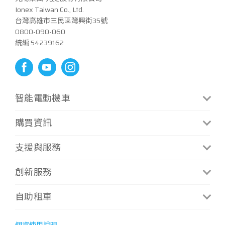
Ionex Taiwan Co., Ltd.
台灣高雄市三民區灣興街35號
0800-090-060
統編 54239162
智能電動機車
CoolOne
S6 Rex
購買資訊
CoolOne微型換電版
S7 Techno
門市資訊
支援與服務
i-One Air
S7R Techno
補助方案
i-One
MiG 9
最新消息
創新服務
補助試算
i-One Fly
Mint微型充電
手冊下載
資費方案
換電服務
自助租車
i-One Fly Techno
聯絡我們
資費試算
據點查詢
Many Macaron
常見問題
ATR 共享機車
最新優惠