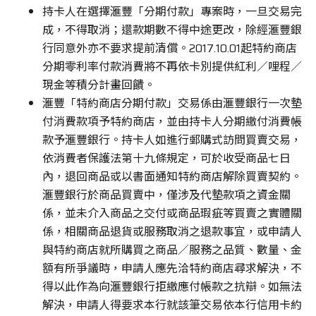
持卡人在選擇滙豐「分期付款」專案時，一旦交易完
成，不得取消；還款期數不得中途更改，除經滙豐銀
行同意外亦不要求提前清償。2017.10.01起特約商店
分期零利率付款消費將不再依卡別提供紅利／哩程／
現金等積分計畫回饋。
滙豐「特約商店分期付款」交易係由滙豐銀行一次墊
付消費款項予特約商店，並由持卡人分期繳付消費帳
款予滙豐銀行。持卡人如進行郵購式訪問買賣交易，
依消費者保護法第十九條規定，可於收受商品七日
內，退回商品或以書面通知特約商店解除買賣契約。
滙豐銀行於商品買賣中，僅涉及代墊款項之資金關
係，並未介入商品之交付或商品瑕疵等買賣之實體關
係，相關商品退貨或服務取消之退款事宜，或申請人
與特約商店就所購買之商品／服務之品質、數量、金
額有所爭議時，申請人應先洽特約商店尋求解決，不
得以此作為向滙豐銀行拒繳應付帳款之抗辯。如無法
解決，申請人得要求本行就該筆交易依本行信用卡約