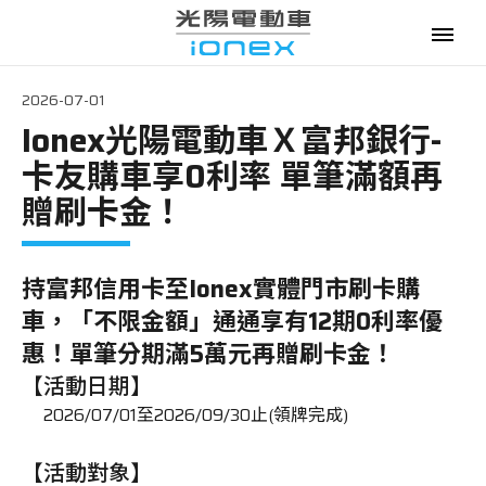
2026-07-01
Ionex光陽電動車Ｘ富邦銀行-
電動機車
卡友購車享0利率 單筆滿額再
購車優惠
贈刷卡金！
最新消息
持富邦信用卡至Ionex實體門市刷卡購
政府補助
車，「不限金額」通通享有12期0利率優
惠！單筆分期滿5萬元再贈刷卡金！
資費優惠
【活動日期】
2026/07/01至2026/09/30止(領牌完成)
專賣門市
【活動對象】
換電服務