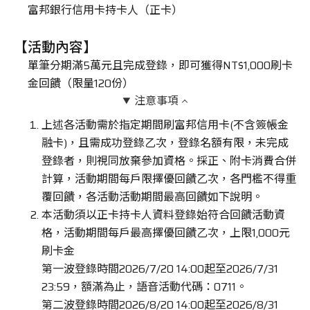
富邦銀行信用卡持卡人（正卡）
車主專區
【活動內容】
單筆分期滿5萬元且完成登錄，即可獲得NT$1,000刷卡
ATR 共享機車
金回饋（限量120份）
注意事項
上述各活動需於指定期間刷富邦信用卡(不含簽帳金
融卡)，且需成功登錄乙次，登錄名額有限，未完成
登錄者，則視同放棄參加資格。採正、附卡消費合併
計算，活動期間每戶限擇優回饋乙次，各門檻不得重
覆回饋，各活動活動期間最高回饋如下說明。
本活動須以正卡持卡人資料登錄始符合回饋活動資
格，活動期間每戶最高擇優回饋乙次，上限1,000元
刷卡金
第一波登錄時間2026/7/20 14:00起至2026/7/31
23:59，額滿為止，語音活動代碼：0711。
第二波登錄時間2026/8/20 14:00起至2026/8/31