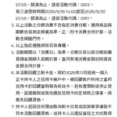
23:59，額滿為止，語音活動代碼：0812。
第三波登錄時間2026/9/18 14:00起至2026/9/30
23:59，額滿為止，語音活動代碼：0911。
以上活動之分期消費不含指定消費分期，適用商品與
期數依各商店規範為準。正、附卡消費合併計算，活
動含網路門市。
以上指定通路排除百貨專櫃。
活動期間以「消費日」為準。分期交易以其分期前購
買總金額歸入首期計算，當月新增消費金額扣除退貨
金額合併計算。
本活動回饋之刷卡金，將於2026年11月底統一撥入
正卡持卡人之信用卡帳戶中。被回饋客戶所持之富邦
信用卡於回饋當時需為有效卡，若有遭限制或停止使
用、延遲繳款或其他違反信用卡約定條款之情事，將
喪失回饋資格。
持卡人若因任何理由取消刷卡交易或因簽單爭議致不
符本活動回饋資格，或持卡人以違反誠信之方式取得