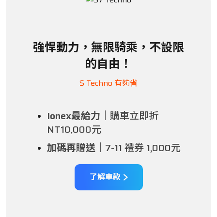
車主專區
強悍動力，無限騎乘，不設限
ATR 共享機車
的自由！
S Techno 有夠省
Ionex最給力｜
購車立即折
NT10,000元
加碼再贈送｜
7-11 禮券 1,000元
了解車款