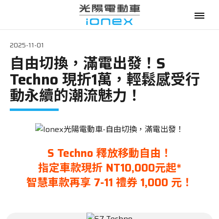
2025-11-01
自由切換，滿電出發！S
電動機車
Techno 現折1萬，輕鬆感受行
購車優惠
動永續的潮流魅力！
最新消息
政府補助
S Techno 釋放移動自由！
資費優惠
指定車款現折 NT10,000元起*
智慧車款再享 7-11 禮券 1,000 元！
專賣門市
換電服務