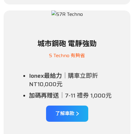
城市鋼砲 電靜強勁
S Techno 有夠省
Ionex最給力｜
購車立即折
NT10,000元
加碼再贈送｜
7-11 禮券 1,000元
了解車款