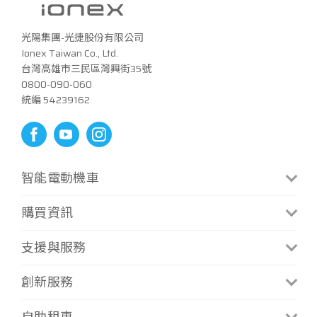
車主專區
光陽集團-光捷股份有限公司
Ionex Taiwan Co., Ltd.
台灣高雄市三民區灣興街35號
ATR 共享機車
0800-090-060
統編 54239162
智能電動機車
CoolOne
S6 Rex
購買資訊
CoolOne微型換電版
S7 Techno
門市資訊
支援與服務
i-One Air
S7R Techno
補助方案
i-One
MiG 9
最新消息
創新服務
補助試算
i-One Fly
Mint微型充電
手冊下載
資費方案
換電服務
i-One Fly Techno