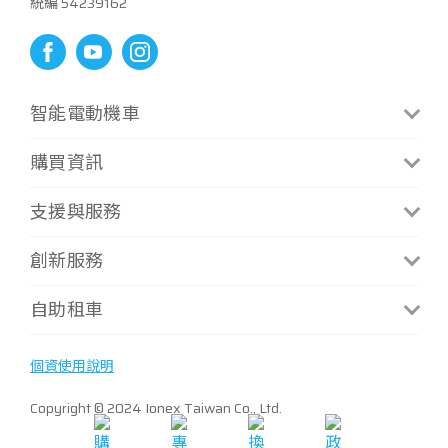
統編 54239162
智能電動機車
CoolOne
S6 Rex
購買資訊
CoolOne微型換電版
S7 Techno
門市資訊
支援與服務
i-One Air
S7R Techno
補助方案
i-One
MiG 9
最新消息
創新服務
補助試算
i-One Fly
Mint微型充電
手冊下載
資費方案
換電服務
自助租車
i-One Fly Techno
聯絡我們
資費試算
據點查詢
Many Macaron
常見問題
ATR 共享機車
最新優惠
個資使用說明
S6
Copyright © 2024 Ionex Taiwan Co., Ltd.