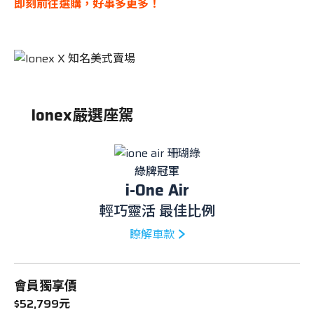
即刻前往選購，好事多更多！
車主專區
ATR 共享機車
Ionex嚴選座駕
綠牌冠軍
i-One Air
輕巧靈活 最佳比例
瞭解車款
會員獨享價
$52,799元