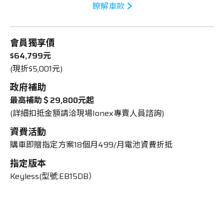
瞭解車款
會員獨享價
$64,799元
(現折$5,001元)
政府補助
最高補助＄29,800元起
(詳細扣抵金額請洽現場Ionex專賣人員諮詢)
資費活動
購車即贈指定方案18個月499/月電池資費折抵
指定版本
Keyless(型號:EB15DB）