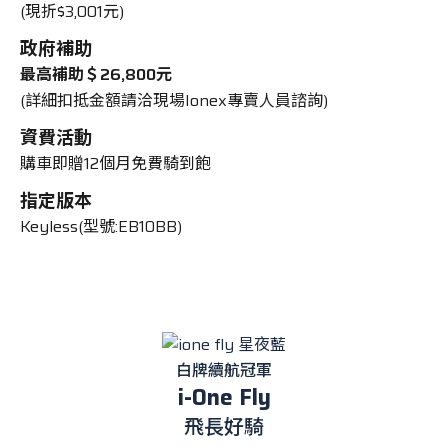
(現折$3,001元)
政府補助
最高補助＄26,800元
(詳細扣抵金額請洽現場Ionex專賣人員諮詢)
資費活動
購車即贈12個月免費騎到飽
指定版本
Keyless(型號:EB10BB)
白牌續航冠軍
i-One Fly
飛長好騎