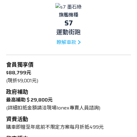
旗艦機種
S7
運動街跑
瞭解車款
會員獨享價
$88,799元
(現折$9,001元)
政府補助
最高補助＄29,800元
(詳細扣抵金額請洽現場Ionex專賣人員諮詢)
資費活動
購車即贈至年底前不限定方案每月折抵499元