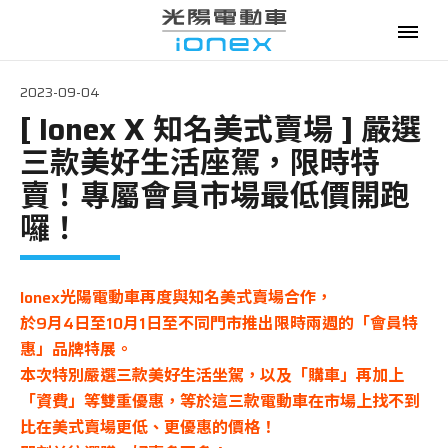
2023-09-04
[ Ionex X 知名美式賣場 ] 嚴選
電動機車
三款美好生活座駕，限時特
購車優惠
賣！專屬會員市場最低價開跑
囉！
最新消息
政府補助
Ionex光陽電動車再度與知名美式賣場合作，
於9月4日至10月1日至不同門市推出限時兩週的「會員特
資費優惠
惠」品牌特展。
本次特別嚴選三款美好生活坐駕，以及「購車」再加上
專賣門市
「資費」等雙重優惠，等於這三款電動車在市場上找不到
比在美式賣場更低、更優惠的價格！
換電服務