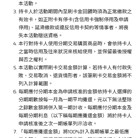
本活動。
持卡人於活動期間內至刷卡金回饋時須為正常繳款之
有效卡，如正附卡有停卡(含信用卡強制停用及申請
停用)、延滯繳款或違反信用卡契約等情事者，將喪
失本活動贈送資格。
本行對持卡人使用分期交易購買商品時，會依持卡人
之當時信用及往來狀況來核給使用，並保留最後授權
與否之權利。
本活動以實際刷卡交易金額計算，若持卡人有付款失
敗、交易取消、退貨情形者，該筆刷卡交易金額將不
列入計算範圍。
每期應付分期本金為申請核准的金額依持卡人選擇的
分期期數按每一月為一期平均攤還，元以下無法整除
之餘數金額將併入第一期計收。每期應付分期本金及
每期分期利息（以下稱每期應攤還金額）將於持卡人
申請核准後之次一期帳單列示洽收。
「每期應攤還金額」將100%計入各期帳單之最低應