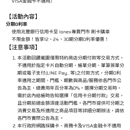
VISA金融卡不適用）
車主專區
【活動內容】
分期0利率
ATR 共享機車
使用兆豐銀行信用卡至 Ionex專賣門市 刷卡購車
不限金額！皆享12、24、30期分期0利率優惠！
【注意事項】
本活動回饋範圍僅限特約商店分期付款等交易方式，
不適用於指定卡片自動分期、帳單分期、單筆簽單分
期或電子支付(LINE Pay…等)之付款方式，分期0利
率適用之期間、門檻、期數與商品/服務依各門市公
告為主，總費用年百分率為0%。選擇分期交易時，
需於店內結帳時告知選擇「信用卡分期付款」交易，
且分期前總金額須達活動門檻。各門市提供可分期之
消費交易及所適用之商品項目等詳細分期辦法，請依
各門市實際公告為主。
本行政府網路採購卡、商務卡及VISA金融卡不適用