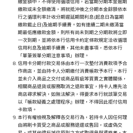
繳金額中，不得使用循環信用，若當期分期本金逾期
繳款或未全額繳清，將就抵沖後之分期本金餘額依本
行之循環利率計收分期遲延期間利息(起息日為當期
繳款截止日)及逾期手續費。如有連續二期未繳清當
期最低應繳款金額，則所有尚未到期之分期款將立即
一次到期，並將依本行信用卡約定條款規定洽收循環
信用利息及逾期手續費，其他未盡事項，悉依本行
「單筆簽單分期注意事項」辦理。
信用卡分期付款交易係由本行一次墊付消費款項予合
作商店，並由持卡人分期繳付消費帳款予本行。本行
並未介入商品之交付或商品瑕疵等買賣之實體關係，
相關商品退貨或服務取消之退款事宜，持卡人應先洽
商店尋求解決，如無法解決，得要求本行就該筆交易
以『帳款疑義之處理程序』辦理，不得因此拒付信用
卡款項。
本行有權檢視及解釋各交易行為，若持卡人因任何理
由將刷卡買受之商品或服務退還或售回，或虛偽交
易，或其他違反誠信原則之方式取得參與資格者，本