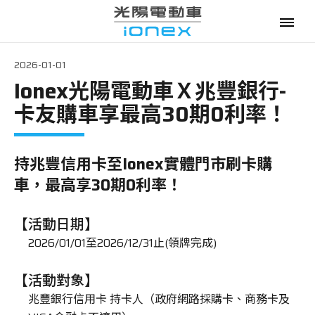
2026-01-01
Ionex光陽電動車Ｘ兆豐銀行-
電動機車
卡友購車享最高30期0利率！
購車優惠
持兆豐信用卡至Ionex實體門市刷卡購
最新消息
車，最高享30期0利率！
政府補助
【活動日期】
資費優惠
2026/01/01至2026/12/31止(領牌完成)
專賣門市
【活動對象】
兆豐銀行信用卡 持卡人（政府網路採購卡、商務卡及
換電服務