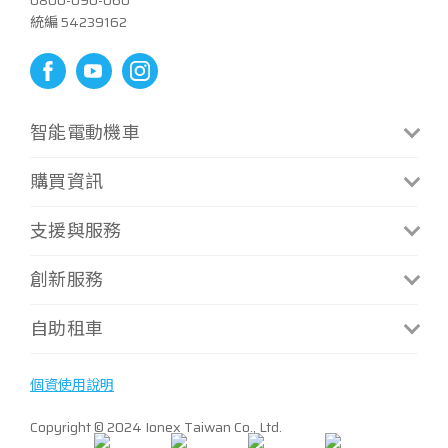
0800-090-060
統編 54239162
智能電動機車
CoolOne
S6 Rex
購買資訊
CoolOne微型換電版
S7 Techno
門市資訊
支援與服務
i-One Air
S7R Techno
補助方案
i-One
MiG 9
最新消息
創新服務
補助試算
i-One Fly
Mint微型充電
手冊下載
資費方案
換電服務
自助租車
i-One Fly Techno
聯絡我們
資費試算
據點查詢
Many Macaron
常見問題
ATR 共享機車
最新優惠
個資使用說明
S6
Copyright © 2024 Ionex Taiwan Co., Ltd.